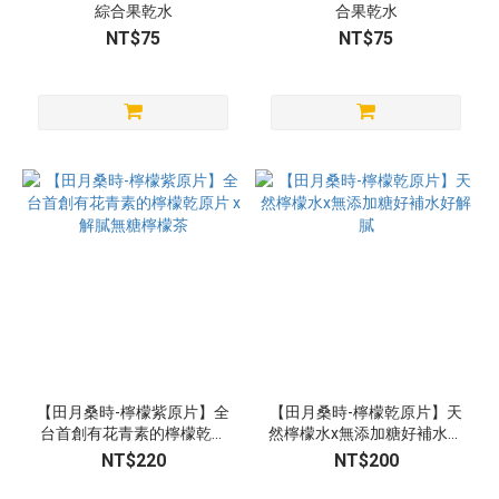
綜合果乾水
合果乾水
NT$75
NT$75
【田月桑時-檸檬紫原片】全
【田月桑時-檸檬乾原片】天
台首創有花青素的檸檬乾原
然檸檬水x無添加糖好補水好
片 x 解膩無糖檸檬茶
解膩
NT$220
NT$200