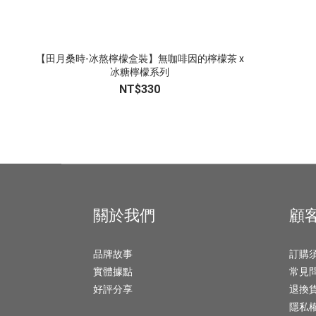
【田月桑時-冰熬檸檬盒裝】無咖啡因的檸檬茶 x
冰糖檸檬系列
NT$330
關於我們
顧
品牌故事
訂購
實體據點
常見
好評分享
退換
隱私