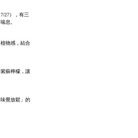
（
），有三
7/27
口喘息。
柔植物感，結合
杯紫蘇檸檬，讓
靠味覺放鬆」的