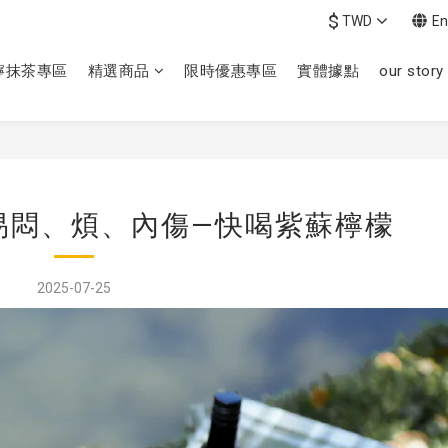
$
TWD
En
檸抹茶專區
精選商品
限時優惠專區
實體據點
our story
易悶、煩、內傷—快喝紫蘇檸檬
2025-07-25