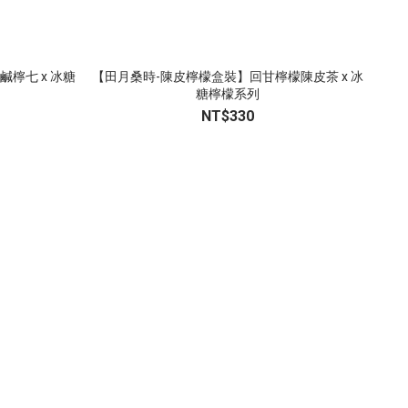
檸七 x 冰糖
【田月桑時-陳皮檸檬盒裝】回甘檸檬陳皮茶 x 冰
糖檸檬系列
NT$330