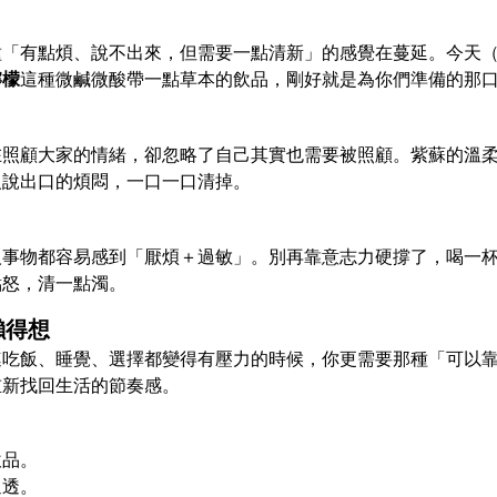
種「有點煩、說不出來，但需要一點清新」的感覺在蔓延。今天
檸檬
這種微鹹微酸帶一點草本的飲品，剛好就是為你們準備的那
在照顧大家的情緒，卻忽略了自己其實也需要被照顧。紫蘇的溫
沒說出口的煩悶，一口一口清掉。
人事物都容易感到「厭煩＋過敏」。別再靠意志力硬撐了，喝一
點怒，清一點濁。
懶得想
連吃飯、睡覺、選擇都變得有壓力的時候，你更需要那種「可以
重新找回生活的節奏感。
飲品。
通透。