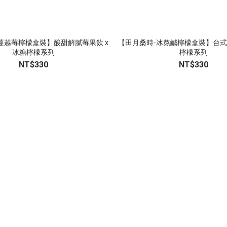
蔓越莓檸檬盒裝】酸甜解膩莓果飲 x
【田月桑時-冰熬鹹檸檬盒裝】台式鹹
冰糖檸檬系列
檸檬系列
NT$330
NT$330