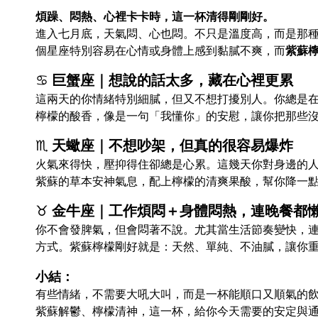
煩躁、悶熱、心裡卡卡時，這一杯清得剛剛好。
進入七月底，天氣悶、心也悶。不只是溫度高，而是那
個星座特別容易在心情或身體上感到黏膩不爽，而
紫蘇
♋
巨蟹座｜想說的話太多，藏在心裡更累
這兩天的你情緒特別細膩，但又不想打擾別人。你總是
檸檬的酸香，像是一句「我懂你」的安慰，讓你把那些
♏
天蠍座｜不想吵架，但真的很容易爆炸
火氣來得快，壓抑得住卻總是心累。這幾天你對身邊的
紫蘇的草本安神氣息，配上檸檬的清爽果酸，幫你降一
♉
金牛座｜工作煩悶＋身體悶熱，連晚餐都
你不會發脾氣，但會悶著不說。尤其當生活節奏變快，
方式。紫蘇檸檬剛好就是：天然、單純、不油膩，讓你
小結：
有些情緒，不需要大吼大叫，而是一杯能順口又順氣的
紫蘇解鬱、檸檬清神，這一杯，給你今天需要的安定與