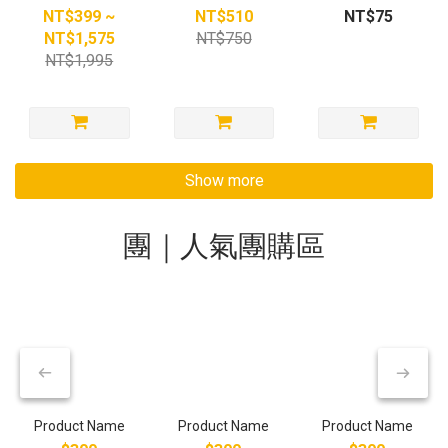
時68折
乾水
NT$399 ~
NT$510
NT$75
NT$1,575
NT$750
NT$1,995
Show more
團｜人氣團購區
Product Name
Product Name
Product Name