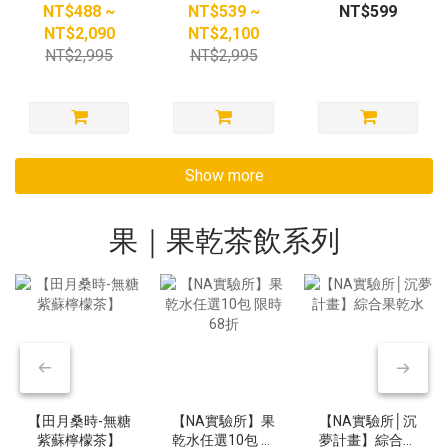
味陳皮梅x無咖啡
NT$488 ~
NT$539 ~
NT$599
因含翠綠檸檬果
NT$2,090
NT$2,100
肉
NT$2,995
NT$2,995
Show more
果｜果乾茶飲系列
【田月桑時-無糖
【NA實驗所】果
【NA實驗所│沉
紫蘇檸檬茶】
乾水任選10包 限
夢計畫】綜合果