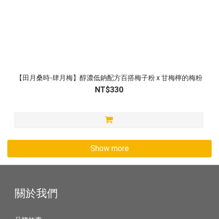
【田月桑時-肆月梅】醇濃低鈉配方百搭梅子粉 x 甘梅檸的梅粉
NT$330
Show more
關於我們