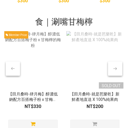
$300
$300
$300
食｜涮嘴甘梅檸
Member Price
SOLD OUT
【田月桑時-肆月梅】醇濃低
【田月桑時-就是芭樂乾】新
鈉配方百搭梅子粉 x 甘梅檸
鮮產地直送 X 100%純果肉
的梅粉
NT$330
NT$200