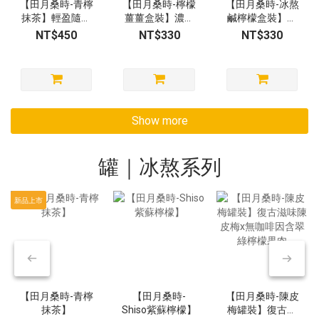
【田月桑時-青檸
【田月桑時-檸檬
【田月桑時-冰熬
抹茶】輕盈隨享
薑薑盒裝】濃薑
鹹檸檬盒裝】台
筒（10包入）
基底 x 檸檬酸甜
式鹹檸七 x 冰糖
NT$450
NT$330
NT$330
平衡 暖身首選
檸檬系列
Show more
罐｜冰熬系列
新品上市
【田月桑時-青檸
【田月桑時-
【田月桑時-陳皮
抹茶】
Shiso紫蘇檸檬】
梅罐裝】復古滋