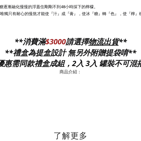
糖逐漸融化慢慢的浮蓋住剛剛不到48小時採下的檸檬。
唯獨只有耐心的慢熬才能使『汁』成『膏』，使冰『糖』轉『色』，使『檸』
**消費滿
$3000
請選擇
**
物流出貨
**禮盒為提盒設計 無另外附贈提袋唷
**
*優惠需同款禮盒成組，2入 3入 罐裝不可混搭
商品介紹：