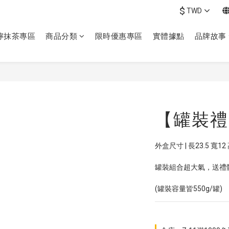
$
TWD
檸抹茶專區
商品分類
限時優惠專區
實體據點
品牌故事
【罐裝禮
外盒尺寸 | 長23.5 寬
罐裝組合超大氣，送禮
(罐裝容量皆550g/罐)