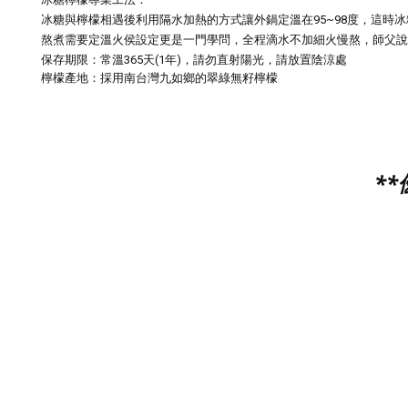
冰糖與檸檬相遇後利用隔水加熱的方式讓外鍋定溫在95~98度，
這時冰
熬煮需要定溫火侯設定更是一門學問，全程
滴水不加細火慢熬，
師父說
保存期限：常溫365天(1年)，請勿直射陽光，請放置陰涼處
檸檬產地：
採用南台灣九如鄉的翠綠無籽檸檬
*