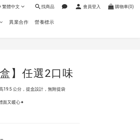
繁體中文
找商品
會員登入
購物車(0)
異業合作
營養標示
立即購買
盒】任選2口味
12 高19.5 公分，提盒設計，無附提袋
體面又暖心✦