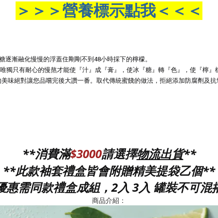
＞＞＞營養標示點我＜＜＜
糖逐漸融化慢慢的浮蓋住剛剛不到48小時採下的檸檬。
唯獨只有耐心的慢熬才能使『汁』成『膏』，使冰『糖』轉『色』，使『檸』
的美味絕對讓您品嚐完後大讚一番。取代傳統蜜餞的做法，拒絕添加防腐劑及
**消費滿
$3000
請選擇
**
物流出貨
**此款袖套禮盒皆會附贈精美提袋乙個**
*優惠需同款禮盒成組，2入 3入 罐裝不可混搭
商品介紹：