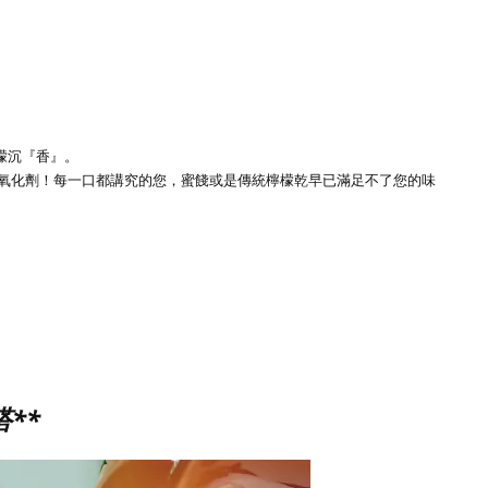
檬沉『香』
。
抗氧化劑！每一口都講究的您，蜜餞或是傳統檸檬乾早已滿足不了您的味
**