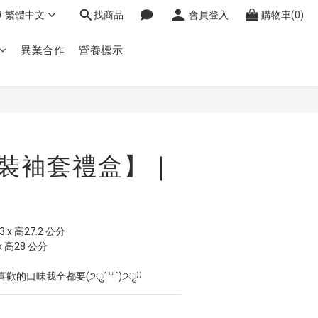
繁體中文
找商品
會員登入
購物車(0)
異業合作
營養標示
立即購買
盒裝袖套禮盒】｜
3 x 高27.2 公分
x 高28 公分
口味我全都要(੭ु´ ᐜ `)੭ु⁾⁾