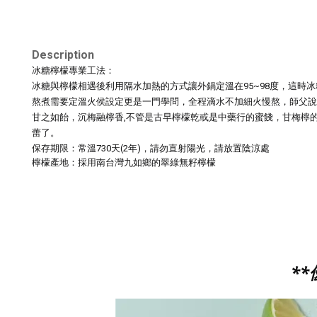
Description
冰糖檸檬專業工法：
冰糖與檸檬相遇後利用隔水加熱的方式讓外鍋定溫在95~98度，
這時冰
熬煮需要定溫火侯設定更是一門學問，全程
滴水不加細火慢熬，
師父說
甘之如飴，沉梅融檸香,不管是古早檸檬乾或是中藥行的蜜餞，甘梅檸
蕾了。
保存期限：常溫730天(2年)，請勿直射陽光，請放置陰涼處
檸檬產地：
採用南台灣九如鄉的翠綠無籽檸檬
*