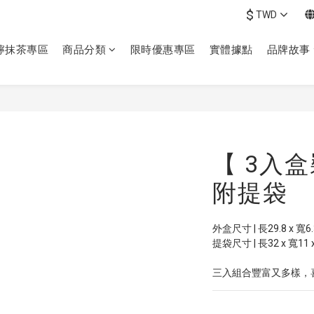
$
TWD
檸抹茶專區
商品分類
限時優惠專區
實體據點
品牌故事
【 3入
附提袋
外盒尺寸 | 長29.8 x 寬6.
提袋尺寸 | 長32 x 寬11 
三入組合豐富又多樣，喜歡的