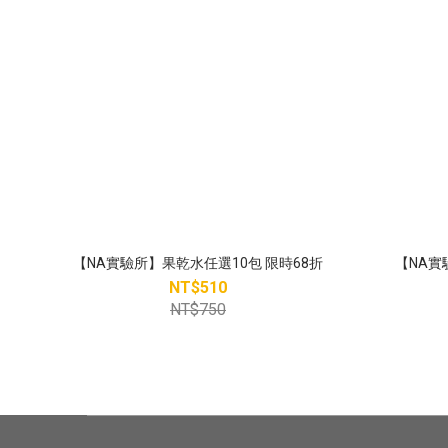
【NA實驗所】果乾水任選10包 限時68折
【NA實
NT$510
NT$750