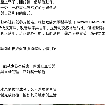
靜坐上墊⼦，開始第⼀個瑜珈動作。
在⼀旁，⼀杯事先浸泡好的蘋果覆盆
場與⾃⼰和解的儀式。
段頻率裡的營養⽀援者。
根據哈佛⼤學醫學院（
Harvard Health Pu
降低⽪質醇、改善焦慮與睡眠、提升副交感神經活性。但這些轉
果真正落地。這正是為什麼，我們選擇「蘋果＋覆盆莓」來作為
、調節⾎糖與促進腸道蠕動，特別適
，能減少發炎反應、保護⼼⾎管與
重與⾎糖管理，正好契合瑜珈
留⽔果的機能成分，又不造成腸胃負
身體完成修復，恰如其分地參與⽣活