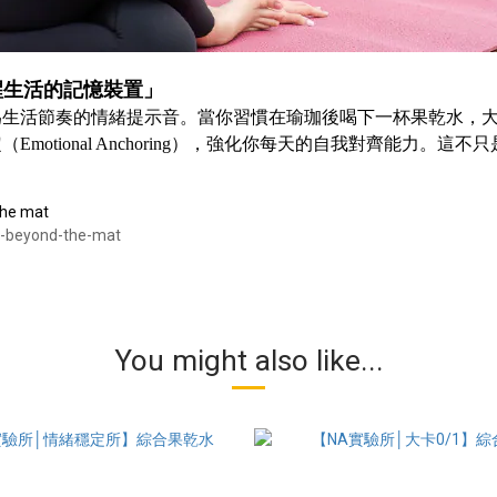
醒⽣活的記憶裝置」
為⽣活節奏的情緒提⽰⾳。當你習慣在瑜珈後喝下⼀杯果乾⽔，
定（
），強化你每天的⾃我對齊能⼒。這不只
Emotional Anchoring
the mat
ts-beyond-the-mat
You might also like...