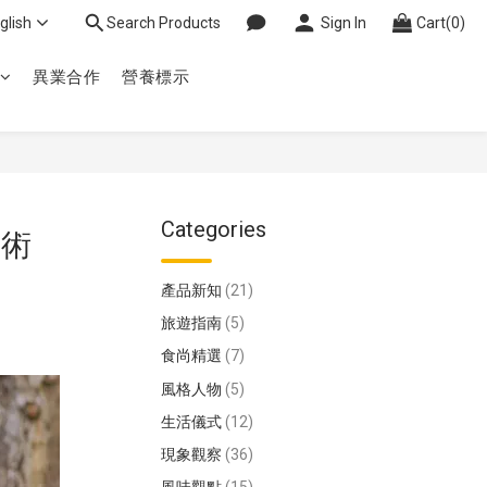
glish
Search Products
Sign In
Cart(0)
異業合作
營養標示
Categories
計術
產品新知
(21)
旅遊指南
(5)
食尚精選
(7)
風格人物
(5)
生活儀式
(12)
現象觀察
(36)