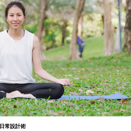
⽇常設計術