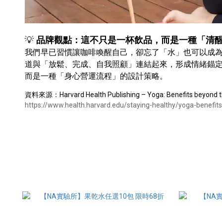
💡
品牌觀點：這不只是⼀杯飲品，⽽是⼀種「清
我們早已習慣讓咖啡喚醒⾃⼰，卻忘了「⽔」也可以成
道與「放鬆、完成、⾃我照顧」連結起來，形成情緒錨
⽽是⼀種「身⼼營運流程」的設計策略。
資料來源：
Harvard Health Publishing – Yoga: Benefits beyond 
https://www.health.harvard.edu/staying-healthy/yoga-benefi