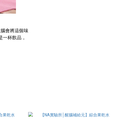
⼤腦會將這個味
是⼀杯飲品，