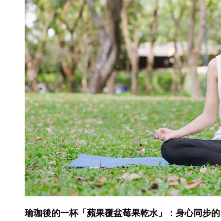
瑜珈後的⼀杯「蘋果覆盆莓果乾⽔」：身⼼同步的