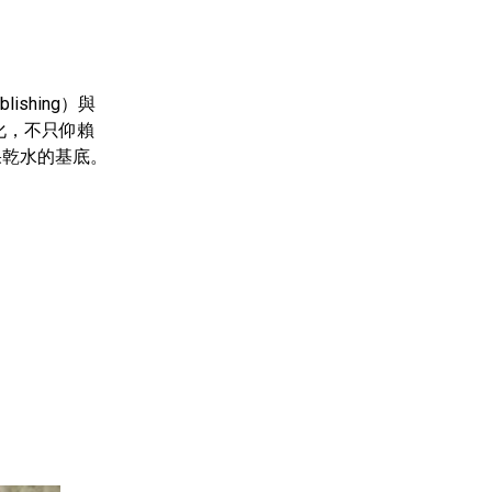
blishing
）與
化，不只仰賴
果乾⽔的基底。