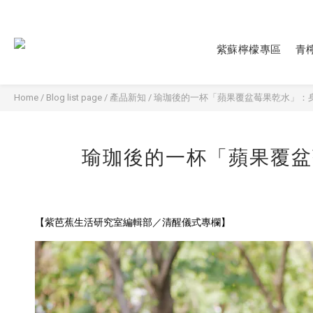
紫蘇檸檬專區
青
Home
/
Blog list page
/
產品新知
/
瑜珈後的⼀杯「蘋果覆盆莓果乾⽔」：
瑜珈後的⼀杯「蘋果覆盆
【紫芭蕉⽣活研究室編輯部／清醒儀式專欄】