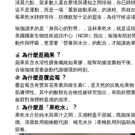
清晨六點，當多數⼈還在夢境與通知之間徘徊，你已靜
這不是運動，⽽是⼀場「重新啟動系統」的過程。⽽就
莓果乾⽔靜靜等待，彷彿默契⼗⾜的盟友，為你守候這
瑜珈講求的是「身與⼼的對齊」，這杯果乾⽔，就是這
美國國家⽣物技術資訊中⼼（
NCBI
）指
出，瑜珈有助於
動作與呼吸，更需要「營養與⽔分」的配合，才能讓效
🍎
為什麼是蘋果︖
蘋果富含⽔溶性膳食纖維如果膠，能幫助腸道菌相平衡
合瑜珈後需要啟動代謝循環的時刻。
🍇
為什麼是覆盆莓︖
覆盆莓含有豐富花青素與維⽣素
，是天然的抗氧化果物
C
肌膚彈性。其中的酚類化合物也被研究指出，有助於體
族群對身體輕盈感的追求。
💧
為什麼是「果乾⽔」︖
果乾⽔介於純⽔與果汁之間，⼜感輕盈不甜膩，既能保
擔。清晨飲⽤能喚醒代謝、補充⽔分︔夜晚飲⽤則協助
節奏。