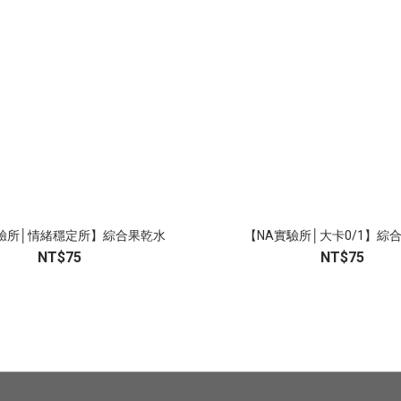
驗所│情緒穩定所】綜合果乾水
【NA實驗所│大卡0/1】綜
NT$75
NT$75