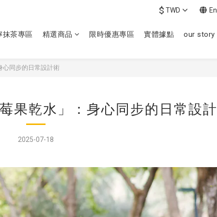
$
TWD
En
檸抹茶專區
精選商品
限時優惠專區
實體據點
our story
身⼼同步的⽇常設計術
莓果乾⽔」：身⼼同步的⽇常設
2025-07-18