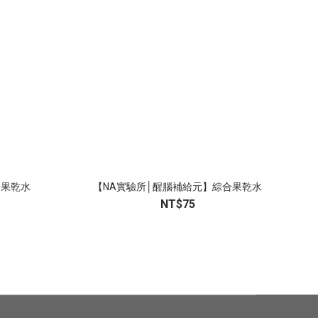
合果乾水
【NA實驗所│醒腦補給元】綜合果乾水
NT$75