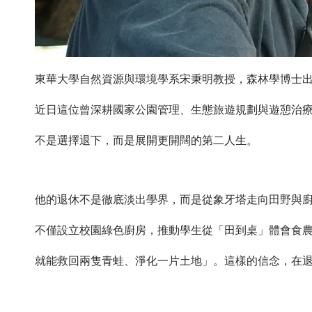
東華大學自然資源與環境學系宋秉明教授，森林學博士
近日這位曾深耕國家公園管理、生態旅遊規劃與遊憩治
不是選擇退下，而是展開更開闊的第二人生。
他的退休不是徹底淡出學界，而是從象牙塔走向田野與
不僅設立校園綠色廚房，推動學生從「田到桌」體會食
就能救回兩隻青蛙、淨化一片土地」。這樣的信念，在