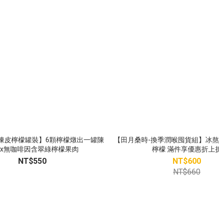
陳皮檸檬罐裝】6顆檸檬燉出一罐陳
【田月桑時-換季潤喉囤貨組】冰熬鹹
x無咖啡因含翠綠檸檬果肉
檸檬 滿件享優惠折上
NT$550
NT$600
NT$660