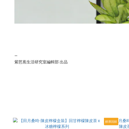
—
紫芭蕉生活研究室編輯部 出品
醇厚回歸