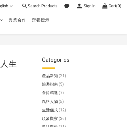
glish
Search Products
Sign In
Cart(0)
異業合作
營養標示
Categories
二人生
產品新知
(21)
旅遊指南
(5)
食尚精選
(7)
風格人物
(5)
生活儀式
(12)
現象觀察
(36)