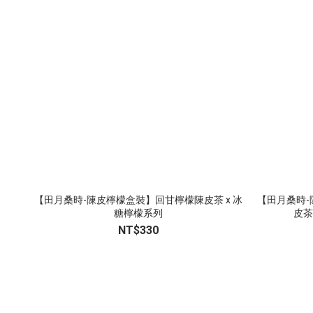
【田月桑時-陳皮檸檬盒裝】回甘檸檬陳皮茶 x 冰
【田月桑時-
糖檸檬系列
皮茶
NT$330