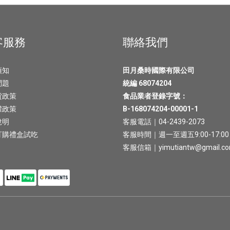
客服務
聯絡我們
須知
田月桑時國際有限公司
問題
統編 68074204
貨政策
食品業者登錄字號：
權政策
B-168074204-00001-1
說明
客服電話｜04-2439-2073
訂購禮盒試吃
客服時間｜週一至週五9:00-17:00
客服信箱｜yimutiantw@gmail.c