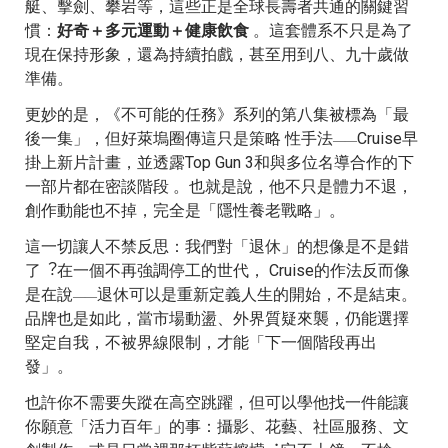
艇、擊劍、攀岩等，這些正是全球長壽者共通的關鍵習
慣：
好奇＋多元運動＋健康飲食
。這套體系不只是為了
現在保持形象，還為持續拍戲，甚至⽤到八、九⼗歲做
準備。
更妙的是，《不可能的任務》系列的第八集被標為「最
後⼀集」，但好萊塢圈傳這只是策略 性⼿法
Cruise早
——
掛上新⽚計畫，並透露Top Gun 3和與多位名導合作的下
⼀部⽚都在密談階段 。也就是說，他不只是體⼒不退，
創作動能也不掉，完全是「隱性養⽼戰略」。
這⼀切讓⼈不禁反思：我們對「退休」的想像是不是錯
了︖在⼀個不再強調停⼯的世代， Cruise的作法反⽽像
是在說
退休可以是重新定義⼈⽣的開始，不是結束。
——
品牌也是如此，當市場動盪、外界質疑來襲，仍能選擇
堅定⾃我，不被界線限制，才能「下⼀個階段再出
發」。
也許你不需要失蹤在⾼空跳躍，但可以學他找⼀件能讓
你願意「活⼒百年」的事：攝影、花藝、社區服務、⽂