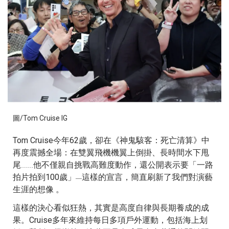
圖/
Tom Cruise IG
Tom Cruise今年62歲，卻在《神鬼駭客：死亡清算》中
再度震撼全場：在雙翼⾶機機翼上倒掛、長時間⽔下甩
尾
他不僅親⾃挑戰⾼難度動作，還公開表⽰要「⼀路
……
拍⽚拍到100歲」
這樣的宣⾔，簡直刷新了我們對演藝
—
⽣涯的想像 。
這樣的決⼼看似狂熱，其實是⾼度⾃律與長期養成的成
果。Cruise多年來維持每⽇多項⼾外運動，包括海上划