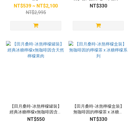
系列
NT$539 ~ NT$2,100
NT$330
NT$2,995
【田月桑時-冰熬檸檬罐裝】
【田月桑時-冰熬檸檬盒裝】
經典冰糖檸檬x無咖啡因含天
無咖啡因的檸檬茶 x 冰糖檸
然檸檬果肉
檬系列
NT$550
NT$330