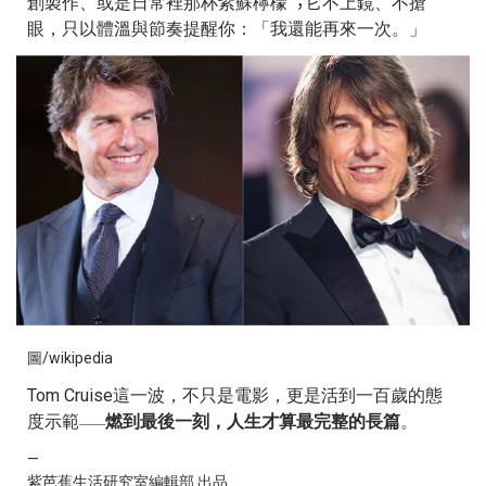
創製作、或是⽇常裡那杯紫蘇檸檬︔它不上鏡、不搶
眼，只以體溫與節奏提醒你：「我還能再來⼀次。」
圖/wikipedia
Tom Cruise這⼀波，不只是電影，更是活到⼀百歲的態
度⽰範
燃到最後⼀刻，⼈⽣才算最完整的長篇
。
——
—
紫芭蕉生活研究室編輯部 出品