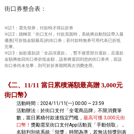
街口券整合表：
※註1：需先領券，付款時才得以折券
※註2：跳轉至「街口支付」付款頁面時，系統將自動預設帶入最
優惠(可折抵金額最高)的街口券；若付款時無券可用代表已折抵
完畢。
※註3：如欲退款請「全品項退款」，暫不接受部分退款，且退款
金額將收回街口券折抵金額，該券將退回到您的街口券夾，若該
街口券尚未兌畢，則可於折券期間再次消費使用。
《二、11/11
當日累積滿額最高贈
3,000
元
街口幣》
活動時間：2024/11/11(一) 00:00 ~ 23:59
活動辦法：於街口支付「全電商品牌」不限消費筆
數，當日累積付款達指定門檻，
最高可獲 3,000元街
口幣！
獎勵需至街口支付App活動頁「手動領取」，
名額判別依系統「領獎」時間為準，若無法領獎則表