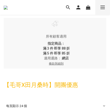
所有顧客適用
指定商品：
滿 3 件 即享 88 折
滿 5 件 即享 85 折
適用通路：
網店
條款與細則
【毛哥X田月桑時】開團優惠
每頁顯示 24 個