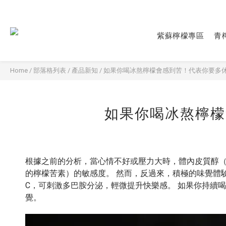
紫蘇檸檬專區
青
Home
/
部落格列表
/
產品新知
/
如果你喝冰熬檸檬會感到苦！代表你要多
如果你喝冰熬檸檬
根據之前的分析，當心情不好或壓力大時，體內皮質醇（cor
的檸檬苦素）的敏感度。 然而，反過來，積極的味覺體
C，可刺激多巴胺分泌，輕微提升快樂感。 如果你持續
覺。