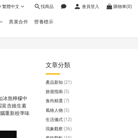
繁體中文
找商品
會員登入
購物車(0)
異業合作
營養標示
文章分類
產品新知
(21)
旅遊指南
(5)
（如冰熬檸檬中
食尚精選
(7)
因富含維生素
風格人物
(5)
大腦重新校準味
生活儀式
(12)
現象觀察
(36)