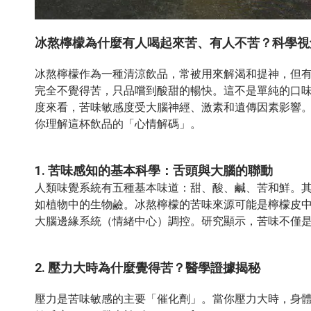
冰熬檸檬為什麼有人喝起來苦、有人不苦？科學視
冰熬檸檬作為一種清涼飲品，常被用來解渴和提神，但
完全不覺得苦，只品嚐到酸甜的暢快。這不是單純的口
度來看，苦味敏感度受大腦神經、激素和遺傳因素影響
你理解這杯飲品的「心情解碼」。
1. 苦味感知的基本科學：舌頭與大腦的聯動
人類味覺系統有五種基本味道：甜、酸、鹹、苦和鮮。其
如植物中的生物鹼。冰熬檸檬的苦味來源可能是檸檬皮中的
大腦邊緣系統（情緒中心）調控。研究顯示，苦味不僅是
2. 壓力大時為什麼覺得苦？醫學證據揭秘
壓力是苦味敏感的主要「催化劑」。當你壓力大時，身體釋