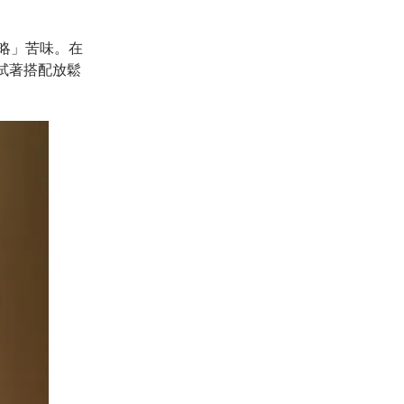
略」苦味。在
試著搭配放鬆