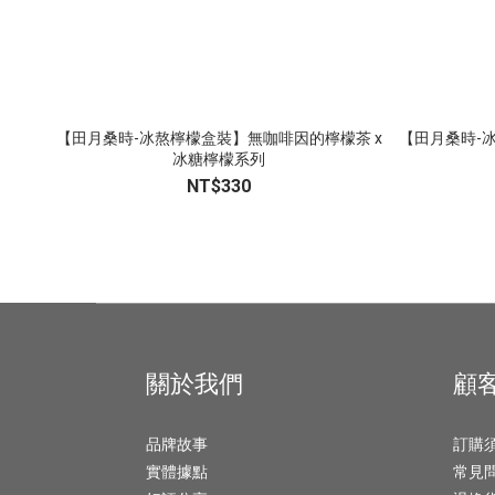
【田月桑時-冰熬檸檬盒裝】無咖啡因的檸檬茶 x
【田月桑時-
冰糖檸檬系列
NT$330
關於我們
顧
品牌故事
訂購
實體據點
常見