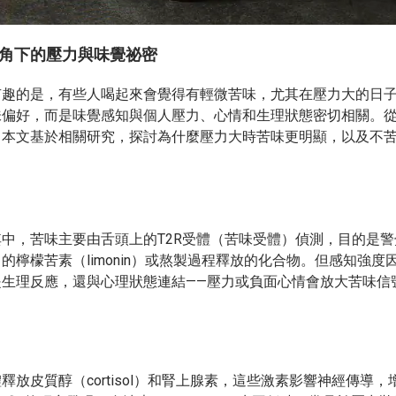
角下的壓力與味覺祕密
有趣的是，有些人喝起來會覺得有輕微苦味，尤其在壓力大的日
味偏好，而是味覺感知與個人壓力、心情和生理狀態密切相關。
。本文基於相關研究，探討為什麼壓力大時苦味更明顯，以及不
中，苦味主要由舌頭上的T2R受體（苦味受體）偵測，目的是警
檸檬苦素（limonin）或熬製過程釋放的化合物。但感知強度
生理反應，還與心理狀態連結——壓力或負面心情會放大苦味信號
放皮質醇（cortisol）和腎上腺素，這些激素影響神經傳導，