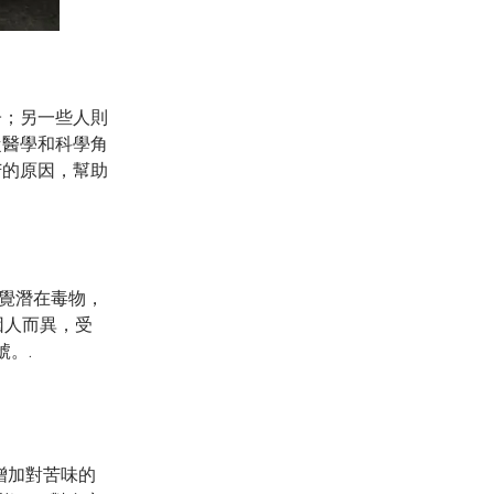
子；另一些人則
從醫學和科學角
苦的原因，幫助
覺潛在毒物，
因人而異，受
。.
增加對苦味的