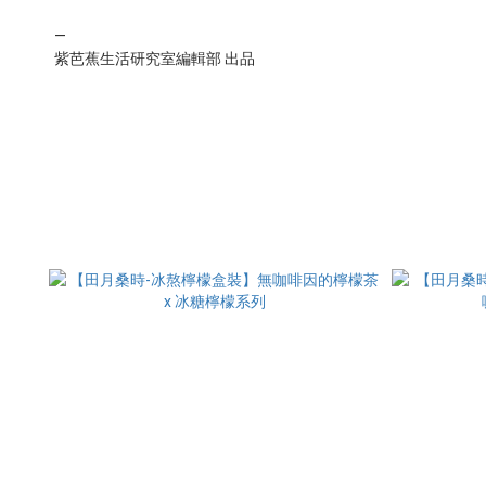
—
紫芭蕉生活研究室編輯部 出品