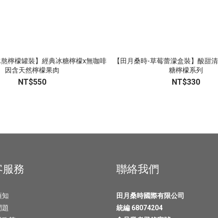
冰熬檸檬罐裝】經典冰糖檸檬x無咖啡
【田月桑時-草莓蕾濛盒裝】酸甜清香
因含天然檸檬果肉
糖檸檬系列
NT$550
NT$330
客服務
聯絡我們
須知
田月桑時國際有限公司
問題
統編 68074204