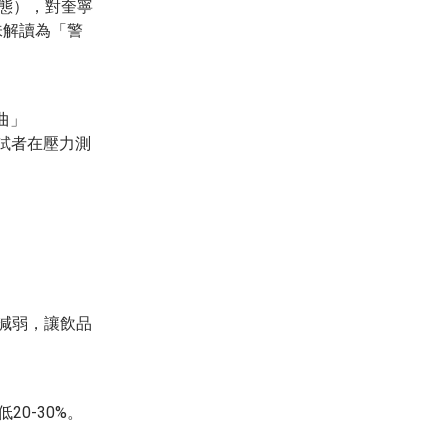
力狀態），對奎寧
味解讀為「警
曲」
受試者在壓力測
減弱，讓飲品
0-30%。