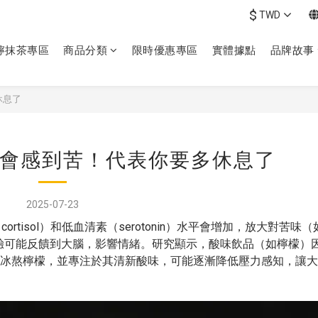
$
TWD
檸抹茶專區
商品分類
限時優惠專區
實體據點
品牌故事
休息了
會感到苦！代表你要多休息了
2025-07-23
tisol）和低血清素（serotonin）水平會增加，放大對苦味
驗可能反饋到大腦，影響情緒。研究顯示，酸味飲品（如檸檬）
喝冰熬檸檬，並專注於其清新酸味，可能逐漸降低壓力感知，讓