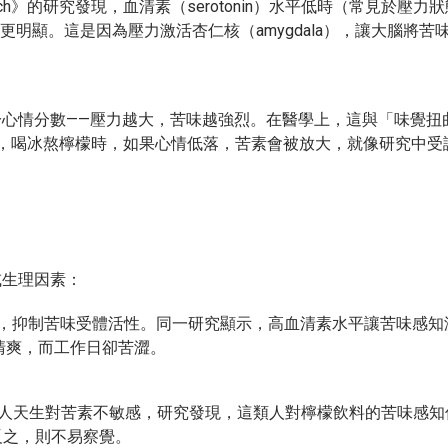
cResearch》的研究發現，血清素（serotonin）水平低時（常見於壓
更明顯。這是因為壓力激活杏仁核（amygdala），讓大腦將苦
心情分數——壓力越大，苦味越強烈。在醫學上，這與「味覺扭
例來說，喝冰熬檸檬時，如果心情低落，苦素會被放大，就像研究中
或生理因素：
，抑制苦味受體活性。同一研究顯示，高血清素水平讓苦味感知
清爽，而工作日卻苦澀。
些人天生對苦素不敏感，研究發現，這類人對檸檬飲料的苦味感知低2
；反之，則不易察覺。