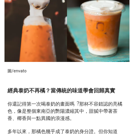
圖/envato
經典泰奶不再橘？當傳統的味道學會回歸真實
你還記得第⼀次喝泰奶的畫⾯嗎︖那杯不容錯認的亮橘
⾊，像是整個東南亞的艷陽濃縮其中，甜膩中帶著茶
⾹、椰⾹與⼀點異國的浪漫感。
多年以來，那橘⾊幾乎成了泰奶的身分證。但你知道