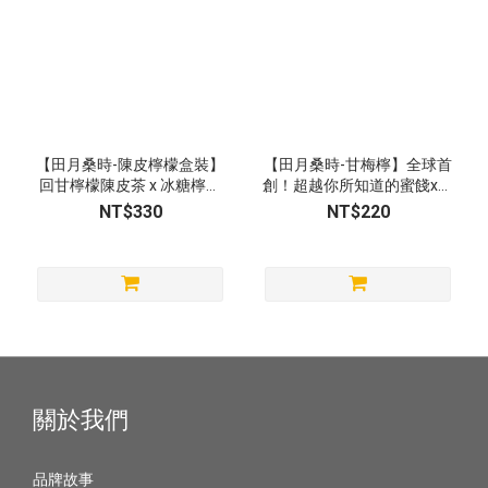
【田月桑時-陳皮檸檬盒裝】
【田月桑時-甘梅檸】全球首
回甘檸檬陳皮茶 x 冰糖檸檬
創！超越你所知道的蜜餞x可
系列
以直接吃的檸檬片（150g）
NT$330
NT$220
關於我們
品牌故事