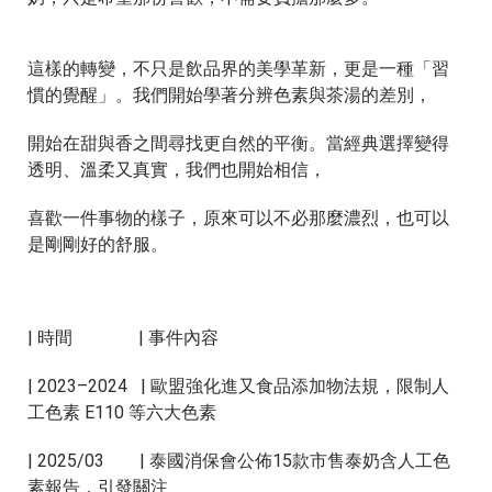
這樣的轉變，不只是飲品界的美學⾰新，更是⼀種「習
慣的覺醒」。我們開始學著分辨⾊素與茶湯的差別，
開始在甜與⾹之間尋找更⾃然的平衡。當經典選擇變得
透明、溫柔又真實，我們也開始相信，
喜歡⼀件事物的樣⼦，原來可以不必那麼濃烈，也可以
是剛剛好的舒服。
| 時間 | 事件內容
| 2023–2024 | 歐盟強化進⼜食品添加物法規，限制⼈
⼯⾊素 E110 等六⼤⾊素
| 2025/03 | 泰國消保會公佈15款市售泰奶含⼈⼯⾊
素報告，引發關注