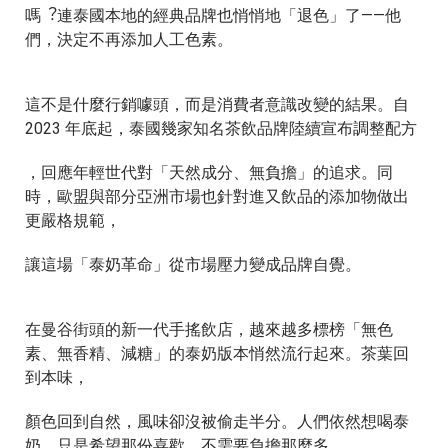
嗎︖連泰國本地的經典品牌也悄悄地「退⾊」了——他
們，決定不再添加⼈⼯⾊素。
這不是什麼⾏銷噱頭，⽽是消費者意識改變的結果。⾃
2023 年底起，泰國幾家知名茶飲品牌陸續宣布調整配⽅
，回應年輕世代對「天然成分、無負擔」的追求。同
時，歐盟與部分亞洲市場也針對進⼜飲品的添加物做出
更嚴格規範，
讓這場「泰奶⾰命」從市場壓⼒變成品牌⾃覺。
在曼⾕街頭的新⼀代⼿搖飲店，越來越多標榜「無⾊
素、無⾹精、減糖」的泰奶版本悄然流⾏起來。茶葉回
到本味，
顏⾊回到⾃然，風味卻沒被偷⾛半分。⼈們依然想喝泰
奶，只是希望那份喜歡，不需要負擔那麼多。