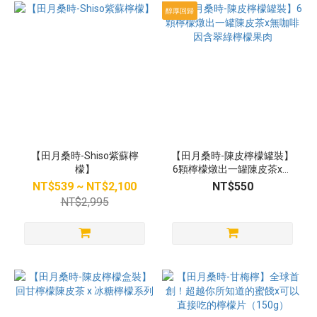
醇厚回歸
【田月桑時-Shiso紫蘇檸
【田月桑時-陳皮檸檬罐裝】
檬】
6顆檸檬燉出一罐陳皮茶x無
咖啡因含翠綠檸檬果肉
NT$539 ~ NT$2,100
NT$550
NT$2,995