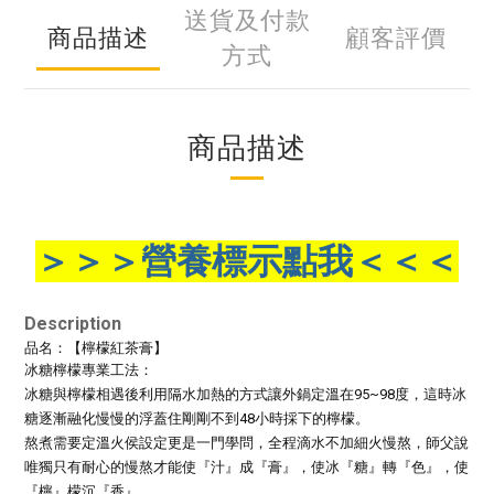
送貨及付款
商品描述
顧客評價
方式
商品描述
＞＞＞營養標示點我＜＜＜
Description
品名：
【檸檬紅茶膏】
冰糖檸檬專業工法：
冰糖與檸檬相遇後利用隔水加熱的方式讓外鍋定溫在95~98度，
這時冰
糖逐漸融化慢慢的浮蓋住剛剛不到48小時採下的檸檬。
熬煮需要定溫火侯設定更是一門學問，全程
滴水不加細火慢熬，
師父說
唯獨只有耐心的慢熬才能使『汁』成『膏』，使冰『糖』轉『色』，使
『檸』檬沉『香』
。