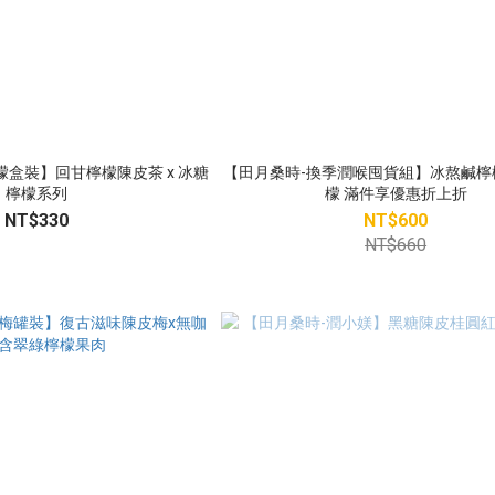
檬盒裝】回甘檸檬陳皮茶 x 冰糖
【田月桑時-換季潤喉囤貨組】冰熬鹹檸檬
檸檬系列
檬 滿件享優惠折上折
NT$330
NT$600
NT$660