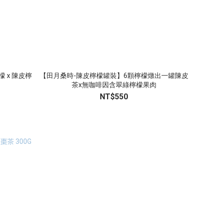
 x 陳皮檸
【田月桑時-陳皮檸檬罐裝】6顆檸檬燉出一罐陳皮
茶x無咖啡因含翠綠檸檬果肉
NT$550