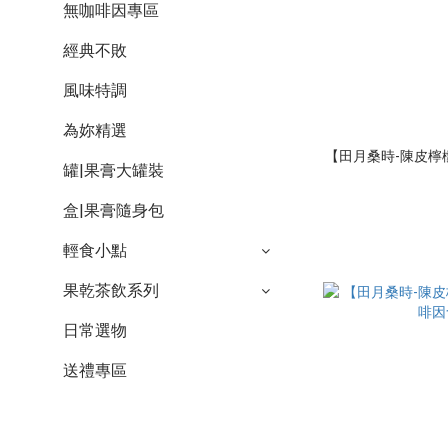
無咖啡因專區
經典不敗
風味特調
為妳精選
【田月桑時-陳皮檸
罐|果膏大罐裝
盒|果膏隨身包
輕食小點
果乾茶飲系列
日常選物
送禮專區