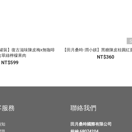
罐裝】復古滋味陳皮梅x無咖啡
【田月桑時-潤小媄】黑糖陳皮桂圓紅棗茶
含翠綠檸檬果肉
NT$360
NT$599
客服務
聯絡我們
須知
田月桑時國際有限公司
問題
統編 68074204