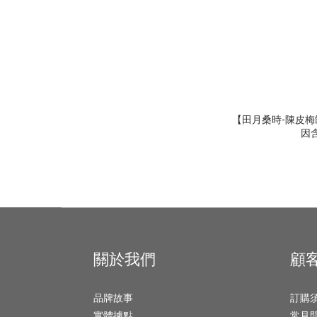
【田月桑時-陳皮梅
因
關於我們
顧
品牌故事
訂購
實體據點
常見