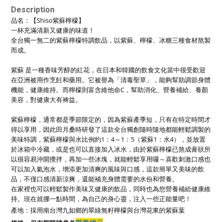
Description
品名：
【Shiso紫蘇檸檬】
一杯充滿清新又健康的味道！
全台獨一無二的紫蘇檸檬特調飲品，
以紫蘇、檸檬、冰糖三種食材熬製
而成。
紫蘇 是一種香味芳醇的紅花，在日本和韓國的飲食文化當中很受歡迎
在亞洲被用作烹飪和藥用。它被譽為「清毒聖草」，能夠幫助調節身體
機能，健康維持。而檸檬則富含維他命C，幫助消化、營養補給、養顏
美容，對健康大有裨益。
紫蘇檸檬，通常都是季節限定的，因為紫蘇產季短，只有在特定時間才
得以享用，因此田月桑時研發了這款全台獨創隨時隨地都能輕鬆調製的
美味特調，紫蘇檸檬與水比例約1：4～1：5（紫蘇1：水4），並放置
於冰箱中冷藏，或是也可以直接加入冰水，由於紫蘇檸檬已熬成膏狀所
以很容易沖開攪拌，再加一些冰塊，就能輕鬆享用囉～喜歡刺激口感也
可以加入氣泡水，增添更加清爽的風味與口感，這款簡單又美味的飲
品，不僅口感清新涼爽，還能補充身體需要的水份和營養。
在家裡也可以輕鬆製作美味又健康的飲品，同時也為您營養補給健康維
持。現在就挪一點時間，為自己的身心靈，注入一些正能量吧！
產地：
採用南台灣九如鄉的翠綠無籽檸檬與台灣花東的紫蘇葉