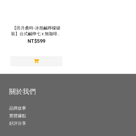
【田月桑時-冰熬鹹檸檬罐
裝】台式鹹檸七 x 無咖啡因
含翠綠檸檬果肉
NT$599
關於我們
品牌故事
實體據點
好評分享