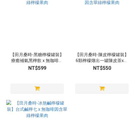
【田月桑時-黑糖檸檬罐裝】
【田月桑時-陳皮檸檬罐裝】
療癒補氣黑檸飲 x 無咖啡因
6顆檸檬燉出一罐陳皮茶x無
含翠綠檸檬果肉
咖啡因含翠綠檸檬果肉
NT$599
NT$550