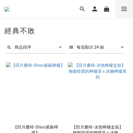
經典不敗
商品排序
每頁顯示 24 個
【田月桑時-Shiso紫蘇檸
【田月桑時-冰熬檸檬盒裝】
檬】
無咖啡因的檸檬茶 x 冰糖檸