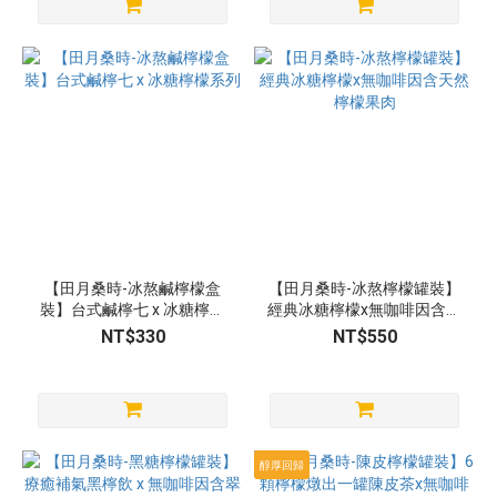
【田月桑時-冰熬鹹檸檬盒
【田月桑時-冰熬檸檬罐裝】
裝】台式鹹檸七 x 冰糖檸檬
經典冰糖檸檬x無咖啡因含天
系列
然檸檬果肉
NT$330
NT$550
醇厚回歸